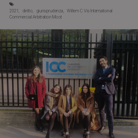
2021
diritto
giurisprudenza
Willem C. Vis International
Commercial Arbitration Moot