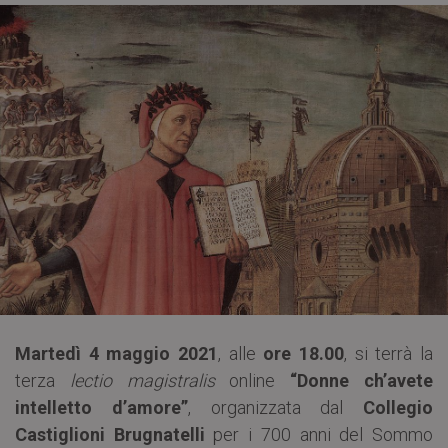
Martedì 4 maggio 2021
, alle
ore 18.00
, si terrà la
terza
lectio magistralis
online
“Donne ch’avete
intelletto d’amore”
, organizzata dal
Collegio
Castiglioni Brugnatelli
per i 700 anni del Sommo