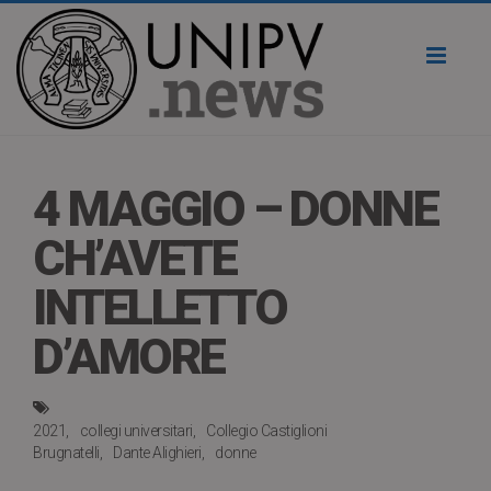
Toggl
naviga
4 MAGGIO – DONNE
CH’AVETE
INTELLETTO
D’AMORE
2021
collegi universitari
Collegio Castiglioni
Brugnatelli
Dante Alighieri
donne