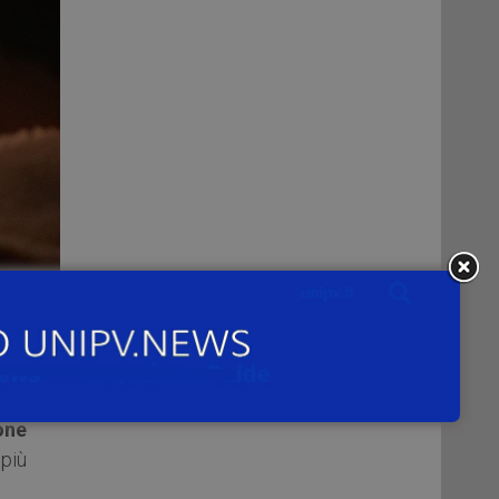
«La
one
più