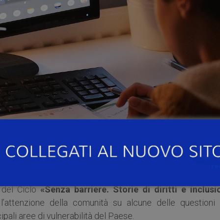
piattaforma ZOOM, si terrà la
presentazione del volume 
isciplinare»
, a cura di Giuseppe Laneve (EUM, 2020).
 del Ciclo
«Senza barriere. Storie di diritti e inclusi
re l’attenzione della comunità su alcune delle questioni 
ali aree di vulnerabilità del Paese.