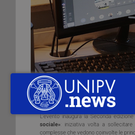
Il
27 aprile 2021
, alle
ore 14:15
, sulla 
scuola nella pandemia. Dialogo multid
L’evento inaugura la Seconda edizione
sociale»
: iniziativa volta a sollecita
complesse che vedono coinvolte le princip