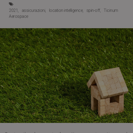
2021
assicurazioni
location intelligence
spin-off
Ticinum
Aerospace