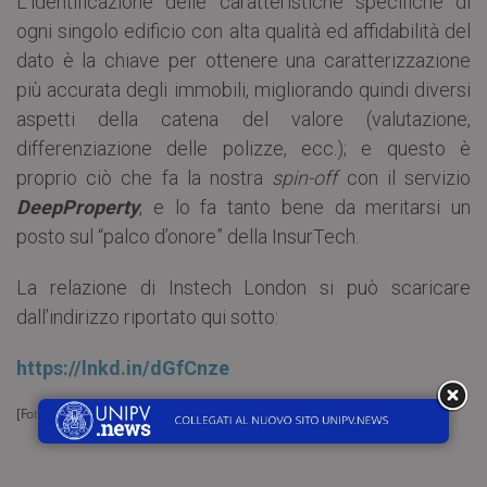
L’identificazione delle caratteristiche specifiche di
ogni singolo edificio con alta qualità ed affidabilità del
dato è la chiave per ottenere una caratterizzazione
più accurata degli immobili, migliorando quindi diversi
aspetti della catena del valore (valutazione,
differenziazione delle polizze, ecc.); e questo è
proprio ciò che fa la nostra
spin-off
con il servizio
DeepProperty
, e lo fa tanto bene da meritarsi un
posto sul “palco d’onore” della InsurTech.
La relazione di Instech London si può scaricare
dall’indirizzo riportato qui sotto:
https://lnkd.in/dGfCnze
[Foto di
Harry Strauss
da
Pixabay
]