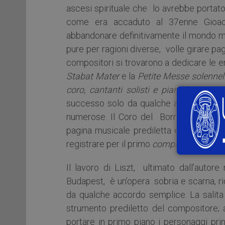
ascesi spirituale che lo avrebbe portato,
come era accaduto al 37enne Gioach
abbandonare definitivamente il mondo m
pure per ragioni diverse, volle girare pa
compositori si trovarono a dedicare le ene
Stabat Mater
e la
Petite Messe solennel
coro, cantanti solisti e pianoforte
quell
successo solo da qualche anno a questa 
numerose. Il Coro del Borromeo guidat
pagina musicale prediletta e, dopo aver
registrare per il primo
compact disc
che è
Il lavoro di Liszt, ultimato dall’auto
Budapest, è un’opera sobria e scarna, rid
da qualche accordo semplice. La salita
strumento prediletto del compositore; ai
portare in primo piano i personaggi princ