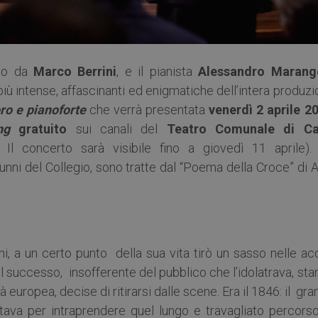
tto da
Marco Berrini
, e il pianista
Alessandro Marang
più intense, affascinanti ed enigmatiche dell’intera produz
oro e pianoforte
che verrà presentata
venerdì 2 aprile 2
ng
gratuito
sui canali del
Teatro Comunale di Ca
. Il concerto sarà visibile fino a giovedì 11 aprile).
 alunni del Collegio, sono tratte dal “Poema della Croce” di 
i, a un certo punto della sua vita tirò un sasso nelle ac
el successo, insofferente del pubblico che l’idolatrava, st
à europea, decise di ritirarsi dalle scene. Era il 1846: il gr
ava per intraprendere quel lungo e travagliato percorso