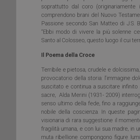
soprattutto dal coro (originariamente 
comprendono brani del Nuovo Testamento
Passione secondo San Matteo di J.S. Bac
“Ebbi modo di vivere la più solenne ce
Santo al Colosseo, questo luogo il cui ter
Il Poema della Croce
Terribile e pietosa, crudele e dolcissima
provocatorio della storia: l’immagine d
suscitato e continua a suscitare infinito
sacre, Alda Merini (1931- 2009) interroga
senso ultimo della fede, fino a raggiunge
nobile della coscienza. In queste pagi
visionaria di rara suggestione il momento 
fragilità umana, e con lui sua madre, in
muta ribellione compongono figure lumi