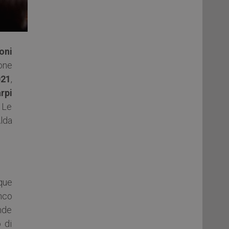
oni
ione
021
,
rpi
 Le
Alda
que
anco
ande
 di