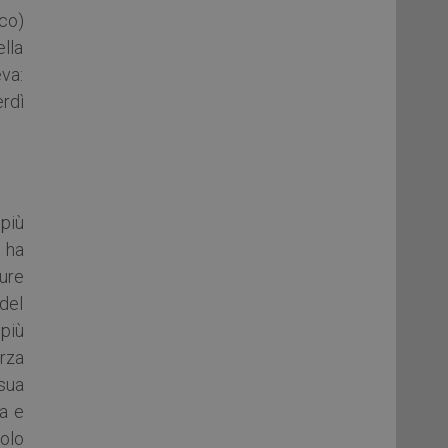
co)
lla
va:
rdì
 più
 ha
gure
 del
 più
rza
 sua
ra e
olo