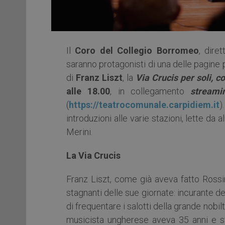
Il
Coro del Collegio Borromeo
, dire
saranno protagonisti di una delle pagine 
di
Franz Liszt
, la
Via Crucis per soli, c
alle 18.00
, in collegamento
streami
(
https://teatrocomunale.carpidiem.it
)
introduzioni alle varie stazioni, lette da
Merini.
La Via Crucis
Franz Liszt, come già aveva fatto Rossin
stagnanti delle sue giornate: incurante d
di frequentare i salotti della grande nobilt
musicista ungherese aveva 35 anni e st