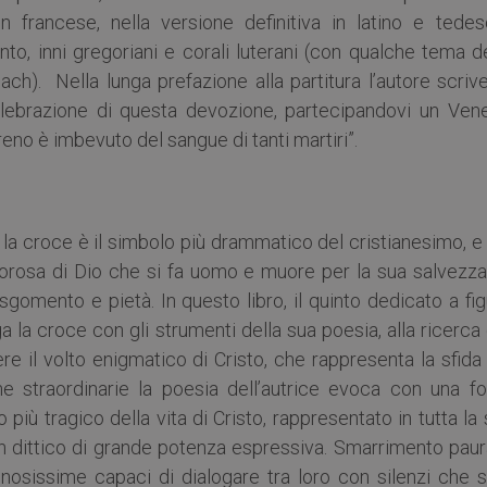
in francese, nella versione definitiva in latino e tedes
, inni gregoriani e corali luterani (con qualche tema de
h). Nella lunga prefazione alla partitura l’autore scrive
lebrazione di questa devozione, partecipandovi un Vene
reno è imbevuto del sangue di tanti martiri”.
, la croce è il simbolo più drammatico del cristianesimo, e
olorosa di Dio che si fa uomo e muore per la sua salvezza
 sgomento e pietà. In questo libro, il quinto dedicato a fi
 la croce con gli strumenti della sua poesia, alla ricerca
re il volto enigmatico di Cristo, che rappresenta la sfida
ne straordinarie la poesia dell’autrice evoca con una fo
più tragico della vita di Cristo, rappresentato in tutta la
 un dittico di grande potenza espressiva. Smarrimento pau
nosissime capaci di dialogare tra loro con silenzi che s