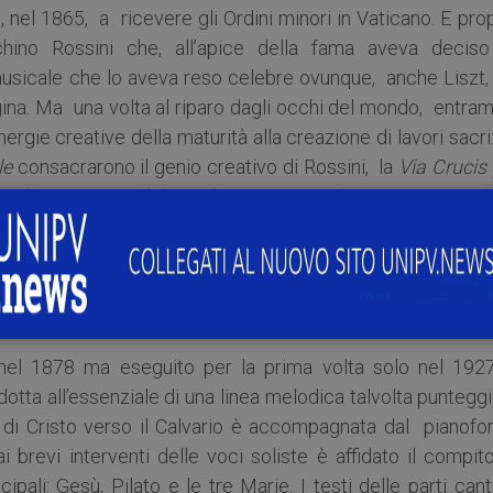
 nel 1865, a ricevere gli Ordini minori in Vaticano. E pro
ino Rossini che, all’apice della fama aveva deciso
usicale che lo aveva reso celebre ovunque, anche Liszt, 
gina. Ma una volta al riparo dagli occhi del mondo, entram
rgie creative della maturità alla creazione di lavori sacri
le
consacrarono il genio creativo di Rossini, la
Via Crucis
o di Liszt. Quest’ultimo lavoro, in verità, sta conoscend
parte, grazie alle esecuzioni che si sono fatte via via 
o dal maestro Marco Berrini ha scelto la
Via Crucis
co
la presentata in concerto in numerose occasioni, l’ha vol
 ora in edicola, allegato alla rivista «Classic Voice».
re nel 1878 ma eseguito per la prima volta solo nel 1927
otta all’essenziale di una linea melodica talvolta puntegg
 di Cristo verso il Calvario è accompagnata dal pianofor
 brevi interventi delle voci soliste è affidato il compit
ipali: Gesù, Pilato e le tre Marie. I testi delle parti can