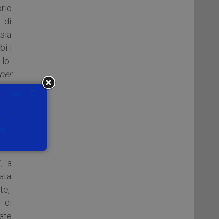
prio
 di
sia
bi i
: lo
 per
o il
più
me
uta
, a
iata
te,
o di
tate