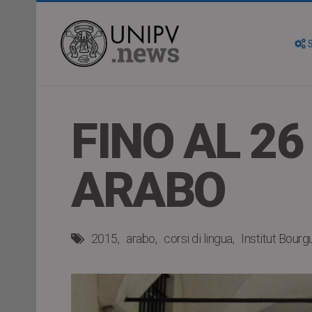
S
FINO AL 26
ARABO
2015
arabo
corsi di lingua
Institut Bour