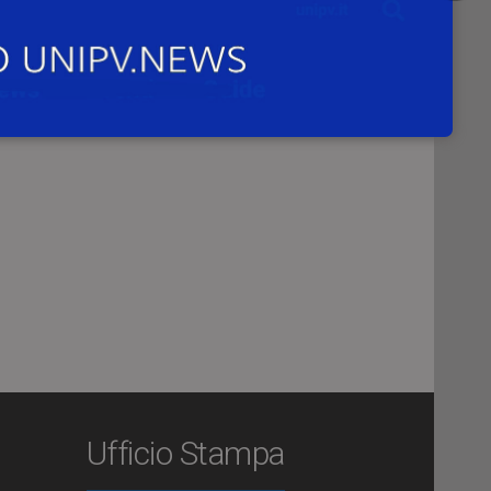
ntro
ues
ngua
Ufficio Stampa