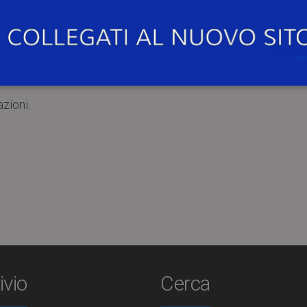
’Università di Pavia e l’Università di Tunisi El Manar, il Ce
izza in collaborazione con l’Institut Bourguiba des Lang
 di corsi di arabo intensivi
, tenuti da docenti madreli
 a Pavia dal 14 al 26 settembre 2015.
azioni.
ivio
Cerca