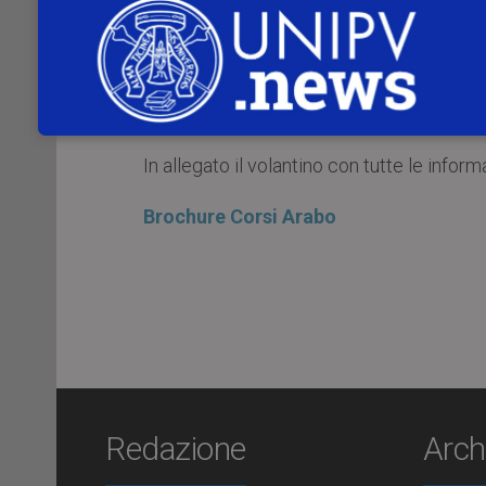
All’interno della convenzione quadro tra l
Studi per i Popoli Extra-europei organ
Vivantes di Tunisi, una
seconda sessione
tunisini con il metodo Institut Bourguiba,
In allegato il volantino con tutte le inform
Brochure Corsi Arabo
Redazione
Arch