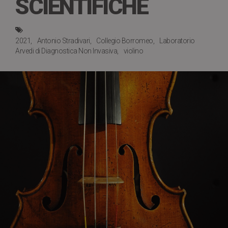
SCIENTIFICHE
2021
Antonio Stradivari
Collegio Borromeo
Laboratorio
Arvedi di Diagnostica Non Invasiva
violino