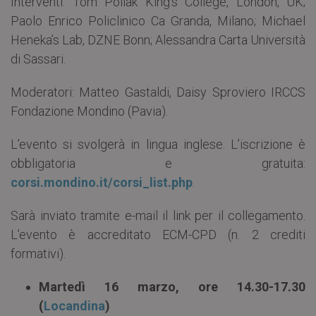
Interventi: Tom Pollak King’s College, London, UK;
Paolo Enrico Policlinico Ca Granda, Milano; Michael
Heneka’s Lab, DZNE Bonn; Alessandra Carta Università
di Sassari.
Moderatori: Matteo Gastaldi, Daisy Sproviero IRCCS
Fondazione Mondino (Pavia).
L’evento si svolgerà in lingua inglese. L’iscrizione è
obbligatoria e gratuita:
corsi.mondino.it/corsi_list.php
.
Sarà inviato tramite e-mail il link per il collegamento.
L’evento è accreditato ECM-CPD (n. 2 crediti
formativi).
Martedì 16 marzo, ore 14.30-17.30
(
Locandina
)