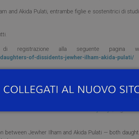
am and Akida Pulati, entrambe figlie e sostenitrici di stud
ti.
 di registrazione alla seguente pagina w
/daughters-of-dissidents-jewher-ilham-akida-pulati/
o troppo differente, sarà resa disponibile la registrazi
***
 first seminar of the
Students Advocacy Days
, organize
tion between Jewher Ilham and Akida Pulati — both daught