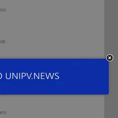
iosi
eb:
one
d by
ers