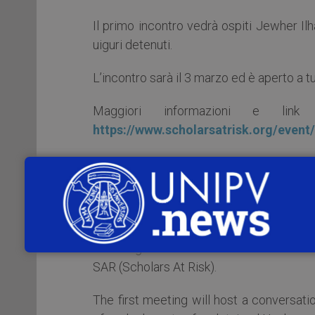
Il primo incontro vedrà ospiti Jewher Ilh
uiguri detenuti.
L’incontro sarà il 3 marzo ed è aperto a tut
Maggiori informazioni e link
https://www.scholarsatrisk.org/event
Per i residenti in paesi con fuso orari
dell’incontro.
We are glad to share the invitation to the
SAR (Scholars At Risk).
The first meeting will host a conversa