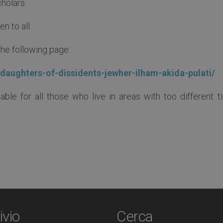
holars.
n to all.
the following page:
/daughters-of-dissidents-jewher-ilham-akida-pulati/
able for all those who live in areas with too different t
ivio
Cerca