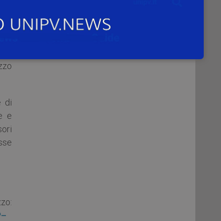
con
rimo
oni
 per
zzo
e di
e e
sori
esse
zo:
P–