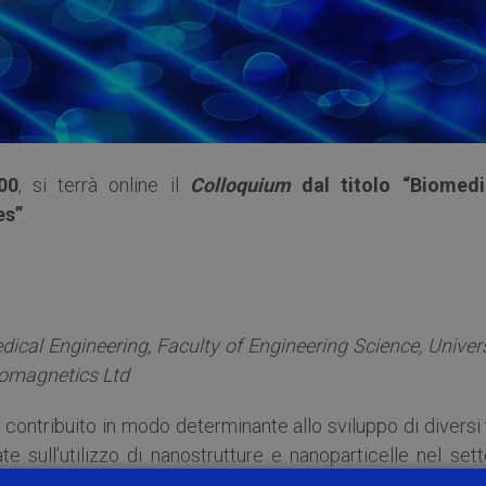
00
, si terrà online il
Colloquium
dal titolo “Biomedi
es”
.
cal Engineering, Faculty of Engineering Science, Univers
domagnetics Ltd
 contribuito in modo determinante allo sviluppo di diversi 
e sull’utilizzo di nanostrutture e nanoparticelle nel set
 di Fisica dello stato solido e del magnetismo riguarda