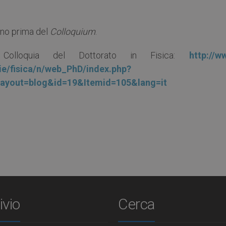
orno prima del
Colloquium
.
 Colloquia del Dottorato in Fisica:
http://w
gie/fisica/n/web_PhD/index.php?
ayout=blog&id=19&Itemid=105&lang=it
ivio
Cerca