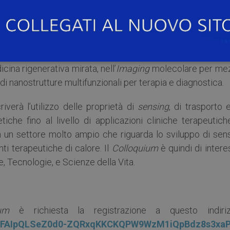
la strada a diverse applicazioni in campo biomedico, 
neristico. In molti casi tali studi hanno costituito un p
paci di generare strette e irrinunciabili collaborazi
uto importanti risultati nello sviluppo di dispositivi medici
icina rigenerativa mirata, nell’
Imaging
molecolare per me
 di nanostrutture multifunzionali per terapia e diagnostica.
riverà l’utilizzo delle proprietà di
sensing
, di trasporto 
iche fino al livello di applicazioni cliniche terapeutich
in un settore molto ampio che riguarda lo sviluppo di sen
ti terapeutiche di calore. Il
Colloquium
è quindi di inter
e, Tecnologie, e Scienze della Vita.
ium
è richiesta la registrazione a questo indiriz
/e/1FAIpQLSeZ0d0-ZQRxqKKCKQPW9WzM1iQpBdz8s3xa