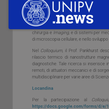
meccanismi fondamentali hanno aperto 
approcci di tipo fisico, chimico e ingeg
esempio di fondamenti scientifici ca
interdisciplinari. In particolare, ha otten
chirurgia e
Imaging
, e di sistemi per med
di microscopia cellulare, e nello sviluppo
Nel
Colloquium
, il Prof. Pankhurst desc
rilascio termico di nanostrutture magnet
diagnostiche. Tale ricerca si inserisce 
remoti, di attuatori meccanici e di sorgen
multidisciplinare per varie aree di Scienz
Locandina
Per la partecipazione al
Colloqu
https://docs.google.com/forms/d