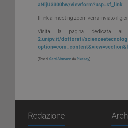
aNljU3300hw/viewform?usp=sf_link
Il link al meeting zoom verrà inviato il gi
Visita la pagina dedicata ai
2.unipv.it/dottorati/scienzeetecnolo
option=com_content&view=section&l
[Foto di
Gerd Altmann
da
Pixabay
]
Redazione
Arch