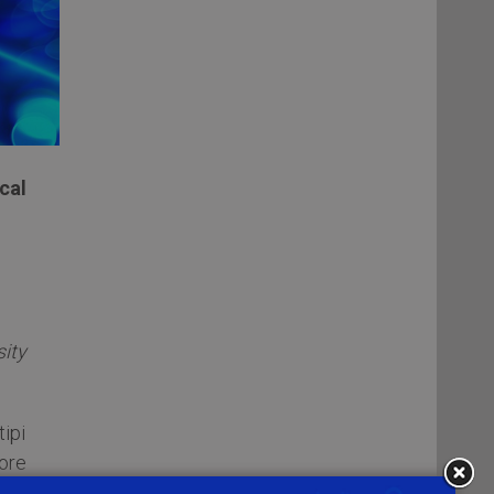
cal
ity
tipi
tore
nti