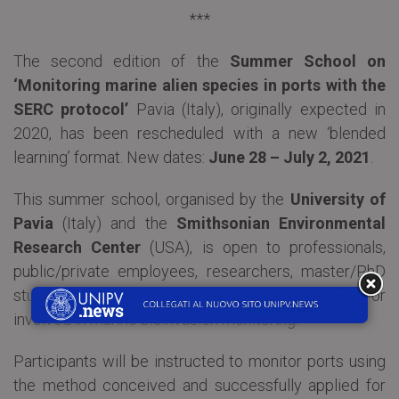
***
The second edition of the
Summer School on
‘Monitoring marine alien species in ports with the
SERC protocol’
Pavia (Italy), originally expected in
2020, has been rescheduled with a new ‘blended
learning’ format. New dates:
June 28 – July 2, 2021
.
This summer school, organised by the
University of
Pavia
(Italy) and the
Smithsonian Environmental
Research Center
(USA), is open to professionals,
public/private employees, researchers, master/PhD
students with a marine biology background and/or
involved in marine bioinvasion monitoring.
Participants will be instructed to monitor ports using
the method conceived and successfully applied for