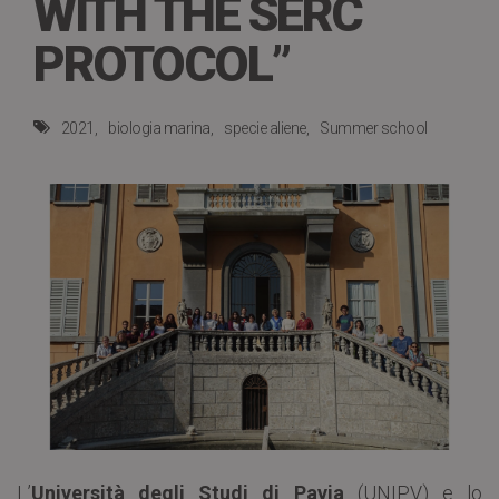
WITH THE SERC
PROTOCOL”
2021
biologia marina
specie aliene
Summer school
L’
Università degli Studi di Pavia
(UNIPV) e lo