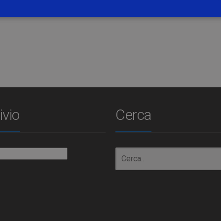
/UCzEcpb7BNa0AhQSM7dEN8WQ
ivio
Cerca
io