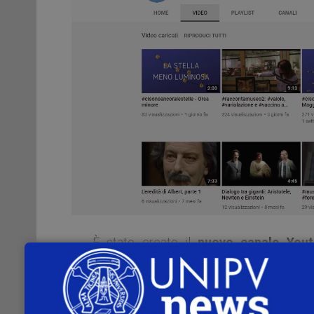
È stato creato il
nuovo canale Yout
raccoglierà tutto il materiale video realiz
Per non perdere nessun video: