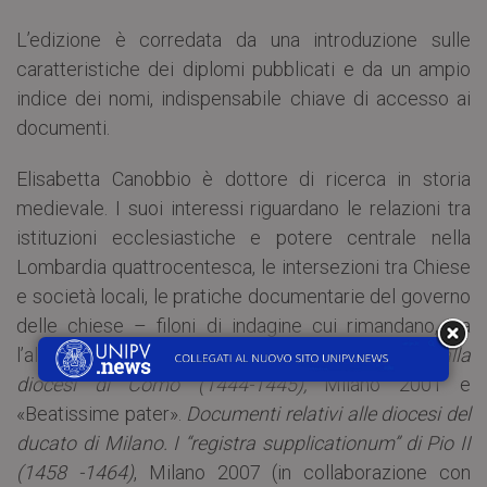
L’edizione è corredata da una introduzione sulle
caratteristiche dei diplomi pubblicati e da un ampio
indice dei nomi, indispensabile chiave di accesso ai
documenti.
Elisabetta Canobbio è dottore di ricerca in storia
medievale. I suoi interessi riguardano le relazioni tra
istituzioni ecclesiastiche e potere centrale nella
Lombardia quattrocentesca, le intersezioni tra Chiese
e società locali, le pratiche documentarie del governo
delle chiese – filoni di indagine cui rimandano, tra
l’altro,
La visita pastorale di Gerardo Landriani alla
diocesi di Como (1444-1445),
Milano 2001 e
«Beatissime pater».
Documenti relativi alle diocesi del
ducato di Milano. I “registra supplicationum” di Pio II
(1458 -1464)
, Milano 2007 (in collaborazione con