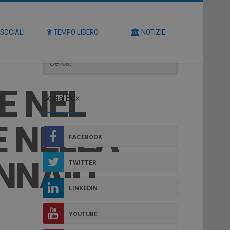
Cerca
 SOCIALI
TEMPO LIBERO
NOTIZIE
E NEL
Social Box
E NELLA
FACEBOOK
NNAIO
TWITTER
LINKEDIN
YOUTUBE