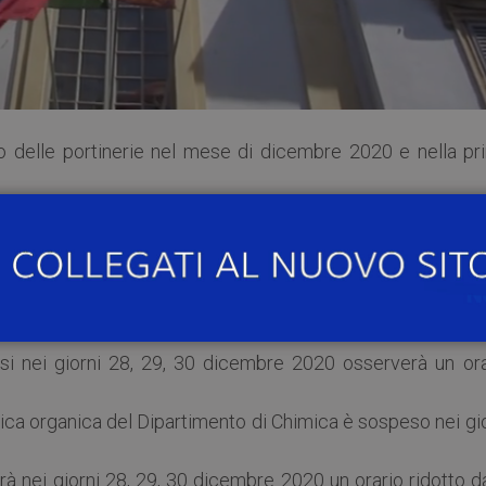
io delle portinerie nel mese di dicembre 2020 e nella pr
web.unipv.it/portinerie/
elli, via Bassi e via Forlanini in cui è attivo il servizi
assi nei giorni 28, 29, 30 dicembre 2020 osserverà un ora
mica organica del Dipartimento di Chimica è sospeso nei gi
verà nei giorni 28, 29, 30 dicembre 2020 un orario ridotto d