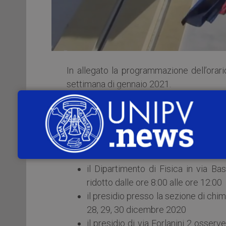
In allegato la programmazione dell’orar
settimana di gennaio 2021.
Gli orari sono visibili all’indirizzo:
https://
Si precisa che, per le sedi di via Taram
rilevazione della temperatura:
il Dipartimento di Fisica in via B
ridotto dalle ore 8:00 alle ore 12:00
il presidio presso la sezione di chi
28, 29, 30 dicembre 2020
il presidio di via Forlanini 2 osser