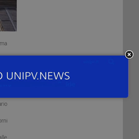
ima
o di
rio
orni
alle