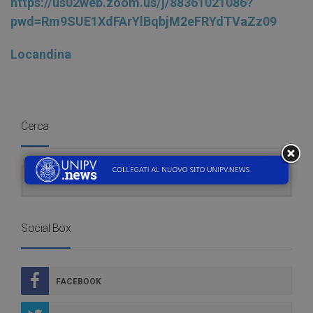
https://us02web.zoom.us/j/88361021086?
pwd=Rm9SUE1XdFArYlBqbjM2eFRYdTVaZz09
Locandina
Cerca
Social Box
FACEBOOK