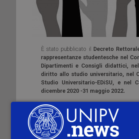
È stato pubblicato il
Decreto Rettoral
rappresentanze studentesche nel Con
Dipartimenti e Consigli didattici, n
diritto allo studio universitario, nel
Studio Universitario-EDiSU, e nel 
dicembre 2020 -31 maggio 2022.
Votazioni
Le
votazioni si terranno dalle ore 9:
9:00 alle ore 15:00 del giorno 25 nov