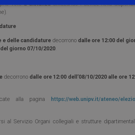
oprio voto
a distanza
utilizzando i
device
nella disponibi
e).
idature
e e delle candidature
decorrono
dalle ore 12:00 del gio
 del giorno 07/10/2020
.
te
decorrono
dalle ore 12:00 dell’08/10/2020 alle ore 12
licate alla pagina
https://web.unipv.it/ateneo/elezio
si al Servizio Organi collegiali e strutture dipartimenta