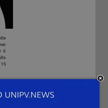
lle
nei
 il
llo
 15
ore