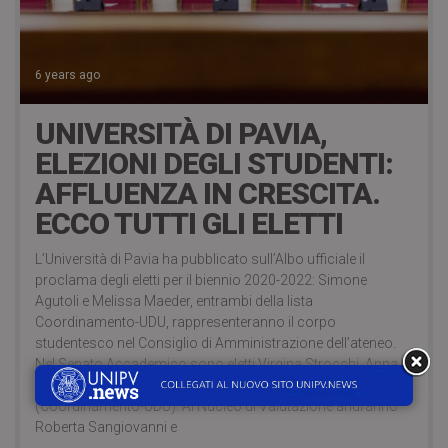
6 years ago
UNIVERSITÀ DI PAVIA,
ELEZIONI DEGLI STUDENTI:
AFFLUENZA IN CRESCITA.
ECCO TUTTI GLI ELETTI
L’Università di Pavia ha pubblicato sull’Albo ufficiale il
proclama degli eletti per il biennio 2020-2022: Simone
Agutoli e Melissa Maeder, entrambi della lista
Coordinamento-UDU, rappresenteranno il corpo
studentesco nel Consiglio di Amministrazione dell’ateneo.
Nel Senato Accademico sono eletti Virgina Strocchi, Anna
Carrara, Giovanni Arghittu e Jacopo Logiudice
(Coordinamento-UDU). Al Nucleo di Valutazione andranno
Roberta Sangiovanni e