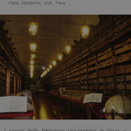
Pavia
biblioteche
orari
Pavia
I servizi della Biblioteca Universitaria di Pavia –