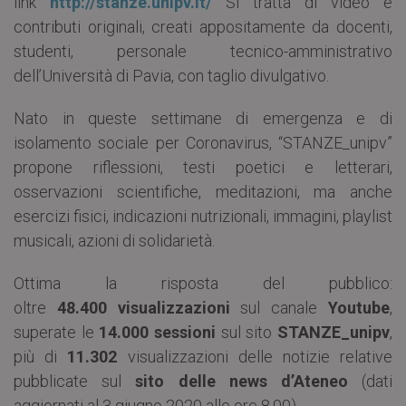
link
http://stanze.unipv.it/
Si tratta di video e
contributi originali, creati appositamente da docenti,
studenti, personale tecnico-amministrativo
dell’Università di Pavia, con taglio divulgativo.
Nato in queste settimane di emergenza e di
isolamento sociale per Coronavirus, “STANZE_unipv”
propone riflessioni, testi poetici e letterari,
osservazioni scientifiche, meditazioni, ma anche
esercizi fisici, indicazioni nutrizionali, immagini, playlist
musicali, azioni di solidarietà.
Ottima la risposta del pubblico:
oltre
48.400
visualizzazioni
sul canale
Youtube
,
superate le
14.000 sessioni
sul sito
STANZE_unipv
,
più di
11.302
visualizzazioni delle notizie relative
pubblicate sul
sito delle news d’Ateneo
(dati
aggiornati al 3 giugno 2020 alle ore 8.00).