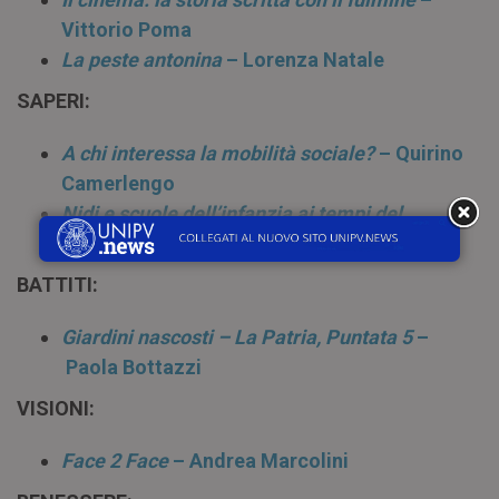
Vittorio Poma
La peste antonina
– Lorenza Natale
SAPERI:
A chi interessa la mobilità sociale?
– Quirino
Camerlengo
Nidi e scuole dell’infanzia ai tempi del
distanziamento sociale
– Donatella Savio
BATTITI:
Giardini nascosti – La Patria, Puntata 5
–
Paola Bottazzi
VISIONI:
Face 2 Face
– Andrea Marcolini