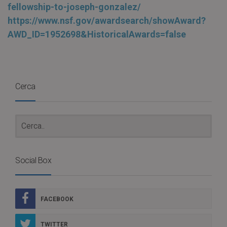
fellowship-to-joseph-gonzalez/
https://www.nsf.gov/awardsearch/showAward?
AWD_ID=1952698&HistoricalAwards=false
Cerca
Social Box
FACEBOOK
TWITTER