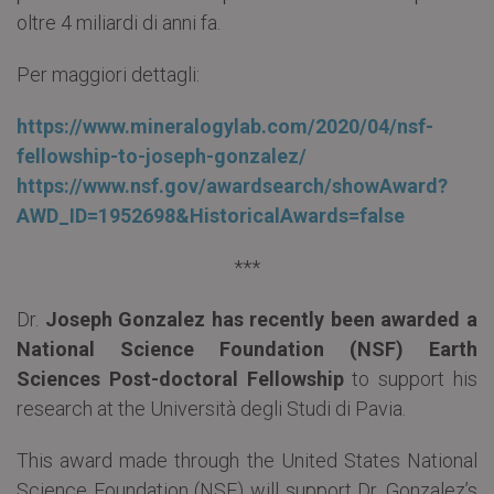
oltre 4 miliardi di anni fa.
Per maggiori dettagli:
https://www.mineralogylab.com/2020/04/nsf-
fellowship-to-joseph-gonzalez/
https://www.nsf.gov/awardsearch/showAward?
AWD_ID=1952698&HistoricalAwards=false
***
Dr.
Joseph Gonzalez
has recently been awarded a
National Science Foundation (NSF)
Earth
Sciences Post-doctoral Fellowship
to support his
research at the Università degli Studi di Pavia.
This award made through the United States National
Science Foundation (NSF) will support Dr. Gonzalez’s