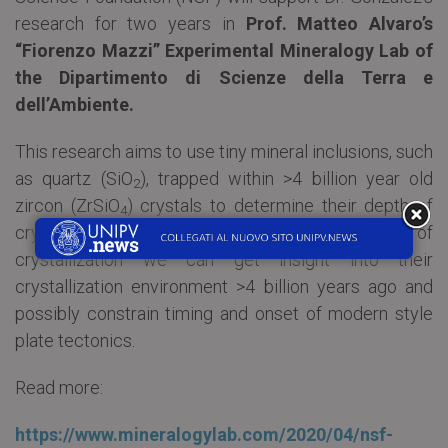
research for two years in
Prof. Matteo Alvaro’s
“Fiorenzo Mazzi” Experimental Mineralogy Lab of
the Dipartimento di Scienze della Terra e
dell’Ambiente.
This research aims to use tiny mineral inclusions, such
as quartz (SiO
), trapped within >4 billion year old
2
zircon (ZrSiO
) crystals to determine their depth of
4
crystallization. By determining their depth of
crystallization we can get insight into their
crystallization environment >4 billion years ago and
possibly constrain timing and onset of modern style
plate tectonics.
Read more:
https://www.mineralogylab.com/2020/04/nsf-