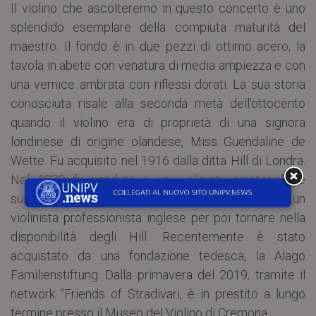
Il violino che ascolteremo in questo concerto è uno
splendido esemplare della compiuta maturità del
maestro. Il fondo è in due pezzi di ottimo acero, la
tavola in abete con venatura di media ampiezza e con
una vernice ambrata con riflessi dorati. La sua storia
conosciuta risale alla seconda metà dell’ottocento
quando il violino era di proprietà di una signora
londinese di origine olandese, Miss Guendaline de
Wette. Fu acquisito nel 1916 dalla ditta Hill di Londra.
Nel 1930 fu venduto a un violinista amatoriale e
successivamente passò nelle mani di Mr. Lewin, un
violinista professionista inglese per poi tornare nella
disponibilità degli Hill. Recentemente è stato
acquistato da una fondazione tedesca, la Alago
Familienstiftung. Dalla primavera del 2019, tramite il
network “Friends of Stradivari, è in prestito a lungo
termine presso il Museo del Violino di Cremona.