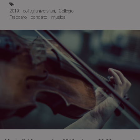
2019
collegi universitari
Collegio
Fraccaro
concerto
musica