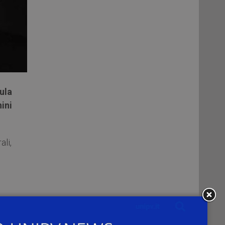
ula
ini
ali,
 di
dare