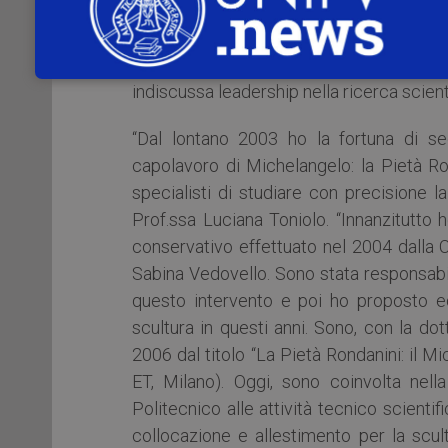
al pubblico un’idea del complesso per
manutentivo museale. La Relatrice crede 
per le opere d’arte dal punto di vista sto
indiscussa leadership nella ricerca scient
“Dal lontano 2003 ho la fortuna di se
capolavoro di Michelangelo: la Pietà Ro
specialisti di studiare con precisione l
Prof.ssa Luciana Toniolo. “Innanzitutto ho
conservativo effettuato nel 2004 dalla C
Sabina Vedovello. Sono stata responsabi
questo intervento e poi ho proposto ed
scultura in questi anni. Sono, con la dot
2006 dal titolo “La Pietà Rondanini: il 
ET, Milano). Oggi, sono coinvolta nell
Politecnico alle attività tecnico scien
collocazione e allestimento per la scul