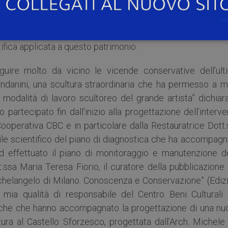
corso tecnico scientifico che accompagna ogni interve
che sia importante diffondere non solo l’amore e la passi
rico e culturale, ma anche far capire che in Italia abbiamo
ifica applicata a questo patrimonio.
guire molto da vicino le vicende conservative dell’ult
ndanini, una scultura straordinaria che ha permesso a mo
a modalità di lavoro scultoreo del grande artista” dichiar
 partecipato fin dall’inizio alla progettazione dell’interv
ooperativa CBC e in particolare dalla Restauratrice Dott.
le scientifico del piano di diagnostica che ha accompagn
 effettuato il piano di monitoraggio e manutenzione de
t.ssa Maria Teresa Fiorio, il curatore della pubblicazione
Michelangelo di Milano. Conoscenza e Conservazione” (Ediz
a mia qualità di responsabile del Centro Beni Culturali 
tifiche che hanno accompagnato la progettazione di una nu
tura al Castello Sforzesco, progettata dall’Arch. Michele