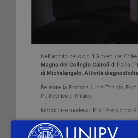
Nell’ambito del ciclo “I Giovedì del Colleg
Magna del Collegio Cairoli
di Pavia (Pi
di Michelangelo. Attività diagnostich
Relatore la Prof.ssa Lucia Toniolo, Prof
Politecnico di Milano.
Introduce e modera il Prof. Piergiorgio Ri
La Prof.ssa Toniolo intende illustrare
diagnostica e monitoraggio di una superf