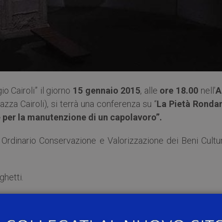
io Cairoli” il giorno
15 gennaio 2015
, alle
ore 18.00
nell’
A
azza Cairoli), si terrà una conferenza su “
La Pietà Rondan
e per la manutenzione di un capolavoro”.
. Ordinario Conservazione e Valorizzazione dei Beni Cultur
ghetti.
 in modo molto sintetico i diversi aspetti dell’attività
icie scultorea di elevatissimo pregio storico-artistico e 