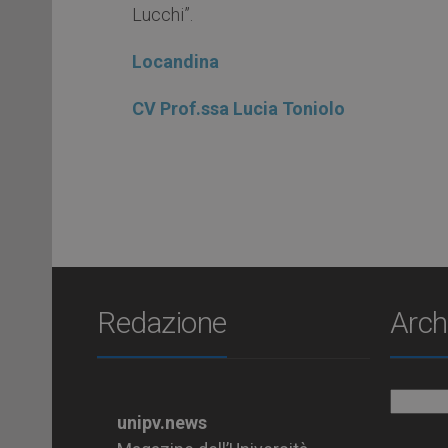
Lucchi”.
Locandina
CV Prof.ssa Lucia Toniolo
Redazione
Arch
Archiv
unipv.news