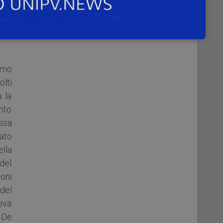
nto
one
 una
imo
lti
a la
ento
ssa
ato
lla
 del
ioni
del
ova
 De