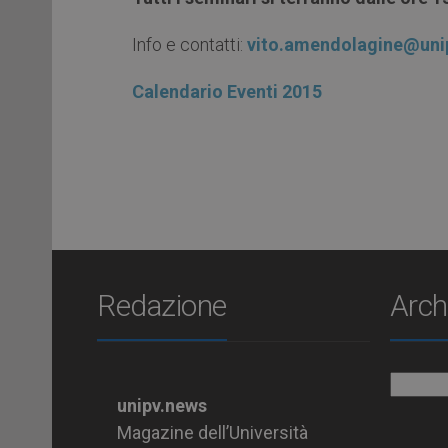
Info e contatti:
vi
t
o
.a
m
e
n
do
l
ag
in
e
@uni
Calendario Eventi 2015
Redazione
Arch
Archiv
unipv.news
Magazine dell’Università