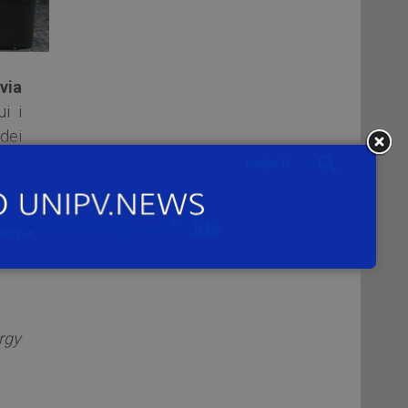
via
ui i
 dei
iali
rgy