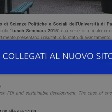
o di Scienze Politiche e Sociali dell’Università di Pa
iclo “
Lunch Seminars 2015
” una serie di incontri in c
artimento presentano i risultati o lo stato di avanzamento
 e assegnisti del Dipartimento di Scienze Politiche e Soc
fino a coinvolgere colleghi di altri Dipartimenti e Atenei.
)
ween FDI and sustainable development. The case of ene
3.00 alle ore 14.00