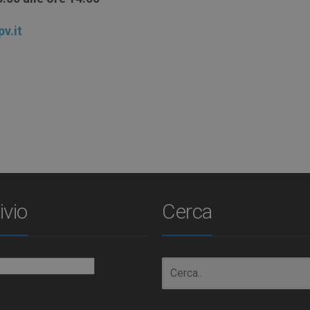
p
v
.
i
t
ivio
Cerca
io