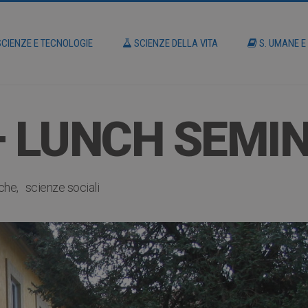
CIENZE E TECNOLOGIE
SCIENZE DELLA VITA
S. UMANE E
– LUNCH SEMI
iche
scienze sociali