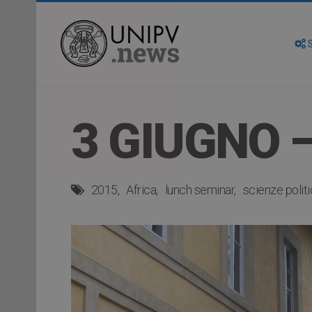
S
3 GIUGNO 
2015
Africa
lunch seminar
scienze polit