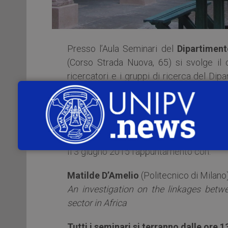
Presso l’Aula Seminari del
Dipartiment
(Corso Strada Nuova, 65) si svolge il c
ricercatori e i gruppi di ricerca del Dip
loro progetti.
L’iniziativa, nata da alcuni ricercatori
dell’Università di Pavia, si è poi ampliata 
Il 3 giugno 2015 l’appuntamento con:
Matilde D’Amelio
(Politecnico di Milano
An investigation on the linkages bet
sector in Africa
T
u
tt
i
i seminari si terranno dalle ore 1