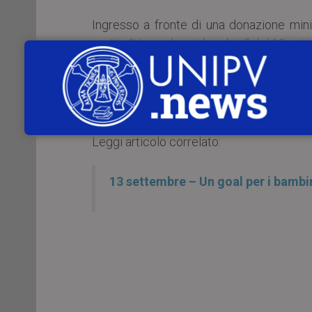
Ingresso a fronte di una donazione minim
partita “Un goal per i bambini” del 13 se
Special guest: Beppe Baresi e Giuseppe
Locandina
Leggi articolo correlato:
13 settembre – Un goal per i bambi