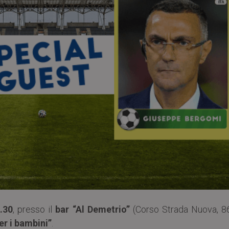
.30
, presso il
bar “Al Demetrio”
(Corso Strada Nuova, 8
er i bambini”
.