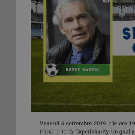
Venerdì 6 settembre 2019
, alle
ore 19
Pavia), si terrà l’
“Apericharity. Un goal p