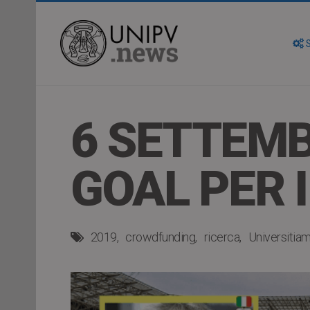
S
6 SETTEMB
GOAL PER 
2019
crowdfunding
ricerca
Universitia