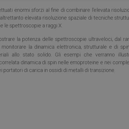
ettuati enormi sforzi al fine di combinare l’elevata risoluz
ltrettanto elevata risoluzione spaziale di tecniche struttu
X e le spettroscopie a raggi X.
strare la potenza delle spettroscopie ultraveloci, dal ra
i monitorare la dinamica elettronica, strutturale e di spi
iali allo stato solido. Gli esempi che verranno illustr
a correlata dinamica di spin nelle emoproteine e nei compl
 portatori di carica in ossidi di metalli di transizione.