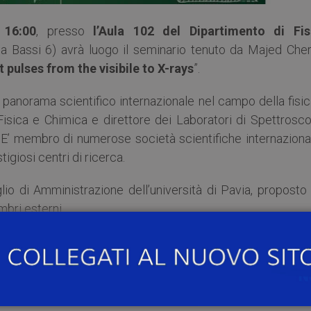
 16:00
, presso
l’Aula 102 del Dipartimento di Fis
a Bassi 6) avrà luogo il seminario tenuto da Majed Cher
 pulses from the visibile to X-rays
”.
 panorama scientifico internazionale nel campo della fisi
Fisica e Chimica e direttore dei Laboratori di Spettrosco
 E’ membro di numerose società scientifiche internazional
tigiosi centri di ricerca.
o di Amministrazione dell’università di Pavia, proposto 
bri esterni.
aspetti salienti del percorso scientifico più recente del P
aser al femtosecondo (10-15 s, cioè un milionesimo di
ca 25 anni fa e ha dato inizio ad un’era completamente nu
 esplorare in “tempo reale” la dinamica dei nuclei in molec