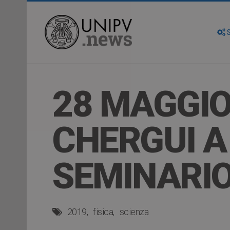
S
28 MAGGIO 
CHERGUI A
SEMINARI
2019
fisica
scienza