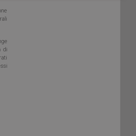
ione
rali
nge
n di
ati
essi