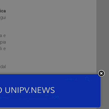
ica
gui
ca e
pia
i e
dal
rof.
 un
ova
ole,