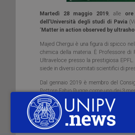
Martedì 28 maggio 2019
, alle
ore
dell’Università degli studi di Pavia
(Vi
“
Matter in action observed by ultrashot
Majed Chergui è una figura di spicco nel
chimica della materia. È Professore di 
Ultraveloce presso la prestigiosa EPFL.
siede in diversi comitati scientifici di pres
Dal gennaio 2019 è membro del Consigli
Rettore Fabio Rugge come uno dei 3 mem
Nella conferenza verranno toccati alcuni 
Chergui. L’avvento della tecnologia l
miliardesimo di secondo), è avvenuta cir
nella Scienza grazie alla sua capacità di