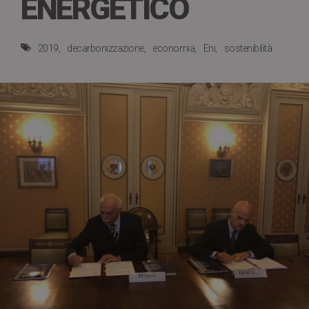
ENERGETICO
2019
decarbonizzazione
economia
Eni
sostenibilità