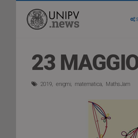
S
23 MAGGI
2019
enigmi
matematica
MathsJam