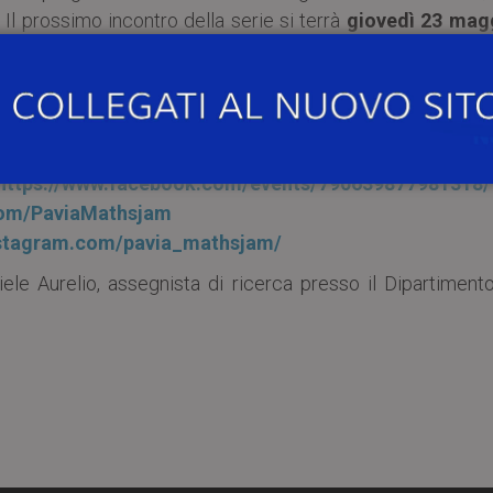
. Il prossimo incontro della serie si terrà
giovedì 23 mag
facebook.com/PaviaMathsJam/
https://www.facebook.com/events/790639877981318/
.com/PaviaMathsjam
nstagram.com/pavia_mathsjam/
niele Aurelio, assegnista di ricerca presso il Dipartiment