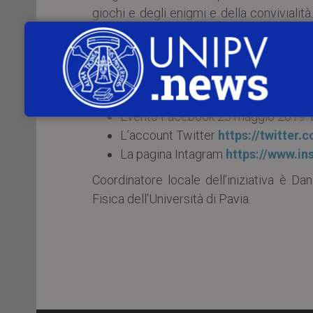
giochi e degli enigmi e della convivialità
2019
.
È possibile seguire l’iniziativa tramite:
La pagina Facebook
https://www.
Evento Facebook 23 maggio 2019:
L’account Twitter
https://twitter
La pagina Intagram
https://www.i
Coordinatore locale dell’iniziativa è Da
Fisica dell’Università di Pavia.