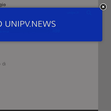
gio
o di