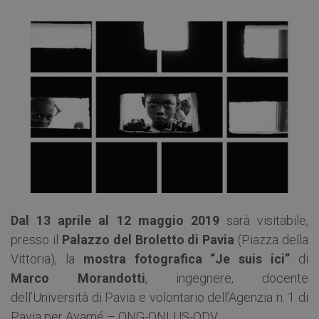
Dal 13 aprile al 12 maggio 2019
sarà visitabile,
presso il
Palazzo del Broletto di Pavia
(Piazza della
Vittoria), la
mostra fotografica “Je suis ici”
di
Marco Morandotti
, ingegnere, docente
dell’Università di Pavia e volontario dell’Agenzia n. 1 di
Pavia per Ayamé – ONG-ONLUS-ODV.