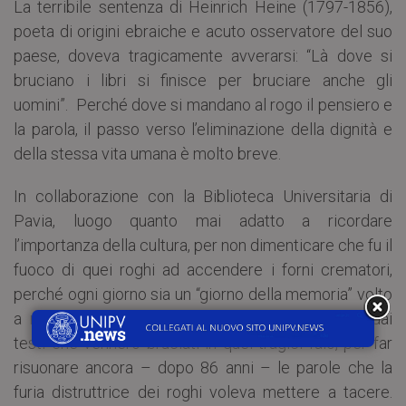
La terribile sentenza di Heinrich Heine (1797-1856),
poeta di origini ebraiche e acuto osservatore del suo
paese, doveva tragicamente avverarsi: “Là dove si
bruciano i libri si finisce per bruciare anche gli
uomini”. Perché dove si mandano al rogo il pensiero e
la parola, il passo verso l’eliminazione della dignità e
della stessa vita umana è molto breve.
In collaborazione con la Biblioteca Universitaria di
Pavia, luogo quanto mai adatto a ricordare
l’importanza della cultura, per non dimenticare che fu il
fuoco di quei roghi ad accendere i forni crematori,
perché ogni giorno sia un “giorno della memoria” volto
a rafforzare la democrazia, si leggeranno brani dai
testi che vennero bruciati in quei tragici falò, per far
risuonare ancora – dopo 86 anni – le parole che la
furia distruttrice dei roghi voleva mettere a tacere.