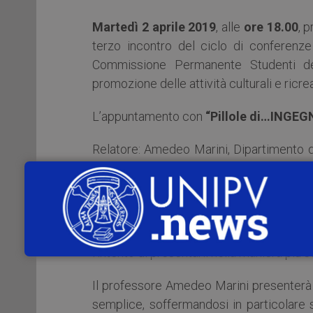
Martedì 2 aprile 2019
, alle
ore 18.00
, 
terzo incontro del ciclo di conferenz
Commissione Permanente Studenti del
promozione delle attività culturali e ricre
L’appuntamento con
“Pillole di…INGEGN
Relatore: Amedeo Marini, Dipartimento di
di Pavia
Introduce e modera: Giuseppe Palamara, A
“Pillole di…” è un ciclo di conferenze 
l’intento di presentarli nella maniera più 
Il professore Amedeo Marini presenterà i
semplice, soffermandosi in particolare 