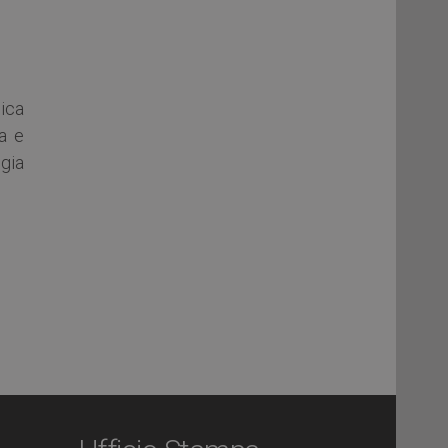
ica
ca e
gia