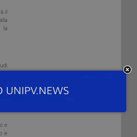
à il
lla
 la
udi
con
ro e
o e