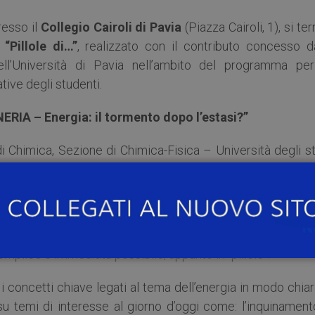
presso il
Collegio Cairoli di Pavia
(Piazza Cairoli, 1), si terr
e
“Pillole di…”
, realizzato con il contributo concesso da
l’Università di Pavia nell’ambito del programma per
ative degli studenti.
ERIA – Energia: il tormento dopo l’estasi?”
 Chimica, Sezione di Chimica-Fisica – Università degli st
lunno del Collegio Cairoli
che convoglia temi di ambito diverso e di ampio respiro 
semplice e immediata possibile, appunto in “pillole”.
 concetti chiave legati al tema dell’energia in modo chia
su temi di interesse al giorno d’oggi come: l’inquinament