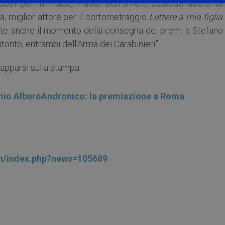
obel per la Pace, Paolo Borrometi, custode libero di
ta, miglior attore per il cortometraggio
Lettere a mia figlia
te anche il momento della consegna dei premi a Stefano
itonto, entrambi dell’Arma dei Carabinieri”.
 apparsi sulla stampa:
remio AlberoAndronico: la premiazione a Roma
om/index.php?news=105689