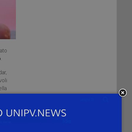
iato
o
.
ar,
voli
ella
mio
one
ano