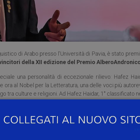
guistico di Arabo presso l’Università di Pavia, è stato prem
 vincitori della XII edizione del Premio AlberoAndronic
eciale una personalità di eccezionale rilievo: Hafez Haid
 ora al Nobel per la Letteratura, una delle voci più autore
o tra culture e religioni. Ad Hafez Haidar, 1° classificato n
elingua italiana, è stato infatti conferito anche il Pre
ato Pino Acquafredda, presidente dell’Associazi
dar, poeta e scrittore libanese per nascita e itali