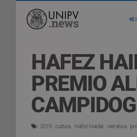
S
HAFEZ HAI
PREMIO AL
CAMPIDOG
2019
cultura
Hafez Haidar
narrativa
pr