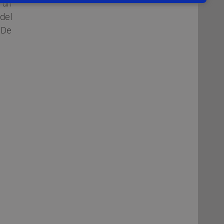
 un
del
 De