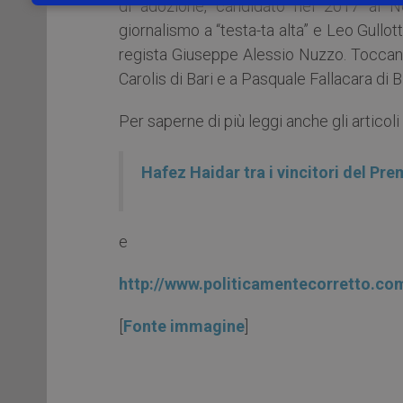
di adozione, candidato nel 2017 al N
giornalismo a “testa-ta alta” e Leo Gullot
regista Giuseppe Alessio Nuzzo. Toccan
Carolis di Bari e a Pasquale Fallacara di B
Per saperne di più leggi anche gli articoli
Hafez Haidar tra i vincitori del P
e
http://www.politicamentecorretto.c
[
Fonte immagine
]