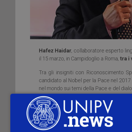
Hafez Haidar
, collaboratore esperto lin
il 15 marzo, in Campidoglio a Roma,
tra i
Tra gli insigniti con Riconoscimento Sp
candidato al Nobel per la Pace nel 2017 e
nel mondo sui temi della Pace e del dialog
sezione Narrativa d’autore non di madr
Speciale alla Cultura.
“È stato emozionante – ha dichiar
AlberoAndronico – premiare Hafez Hai