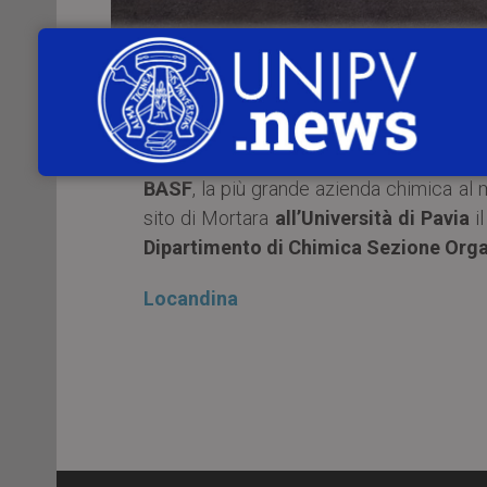
BASF
, la più grande azienda chimica al
sito di Mortara
all’Università di Pavia
i
Dipartimento di Chimica Sezione Org
Locandina