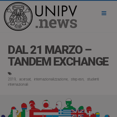
Toggl
naviga
DAL 21 MARZO –
TANDEM EXCHANGE
2019
acersat
internazionalizzazione
step esn
studenti
internazionali