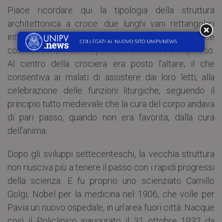
Piace ricordare qui la tipologia della struttura
architettonica a croce: due lunghi vani rettangolari
intersecatisi al centro in modo da formare una croce
costituiscono il nucleo portante dell’intero complesso.
Al centro della crociera era posto l’altare; il che
consentiva ai malati di assistere dai loro letti, alla
celebrazione delle funzioni liturgiche, seguendo il
principio tutto medievale che la cura del corpo andava
di pari passo, quando non era favorita, dalla cura
dell’anima.
Dopo gli sviluppi settecenteschi, la vecchia struttura
non riusciva più a tenere il passo con i rapidi progressi
della scienza. E fu proprio uno scienziato Camillo
Golgi, Nobel per la medicina nel 1906, che volle per
Pavia un nuovo ospedale, in un’area fuori città. Nacque
così il Policlinico inaugurato il 31 ottobre 1932 da