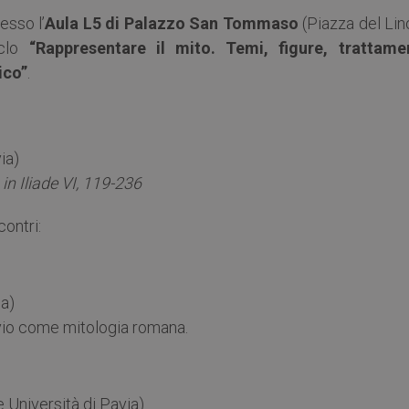
resso l’
Aula L5 di Palazzo San Tommaso
(Piazza del Lin
iclo
“Rappresentare il mito. Temi, figure, trattamen
ico”
.
ia)
 in Iliade VI, 119-236
contri:
ia)
 Livio come mitologia romana.
 Università di Pavia)