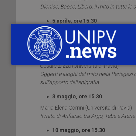
Dioniso, Bacco, Libero: il mito in tutte le
5 aprile, ore 15.30
Ilaria Rizzini (ISS Taramelli-Foscolo, Pavi
Come i rami degli alberi: intrecci del mito
12 aprile, ore 15.30
Cesare Zizza (Università di Pavia)
Oggetti e luoghi del mito nella Perieges
sull’apporto dell’epigrafia
3 maggio, ore 15.30
Maria Elena Gorrini (Università di Pavia)
Il mito di Anfiarao tra Argo, Tebe e Atene
10 maggio, ore 15.30