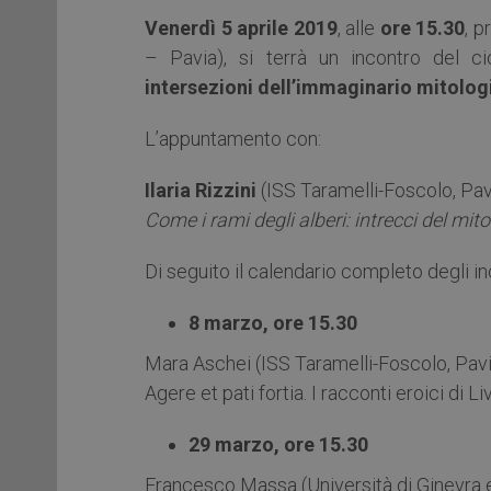
Venerdì 5 aprile 2019
, alle
ore 15.30
, p
– Pavia), si terrà un incontro del c
intersezioni dell’immaginario mitolog
L’appuntamento con:
Ilaria Rizzini
(ISS Taramelli-Foscolo, Pav
Come i rami degli alberi: intrecci del mito
Di seguito il calendario completo degli in
8 marzo, ore 15.30
Mara Aschei (ISS Taramelli-Foscolo, Pav
Agere et pati fortia. I racconti eroici di
29 marzo, ore 15.30
Francesco Massa (Università di Ginevra e