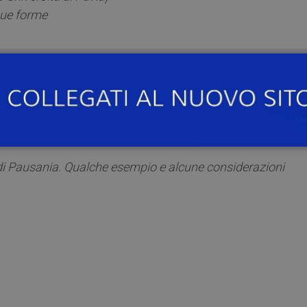
 sue forme
a)
 in Iliade VI, 119-236
i di Pausania. Qualche esempio e alcune considerazioni