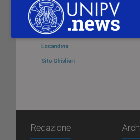
dell’uomo”
.
Relatore:
EDOARDO BONCINELLI, genetista
Locandina
Sito Ghislieri
Redazione
Arch