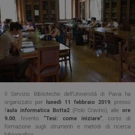
Il Servizio Biblioteche dell’Università di Pavia ha
organizzato per
lunedì 11 febbraio 2019
, presso
l’
aula informatica Botta2
(Polo Cravino), alle
ore
9.00
, l’evento
“Tesi: come iniziare”
, corso di
formazione sugli strumenti e metodi di ricerca
bibliografica.