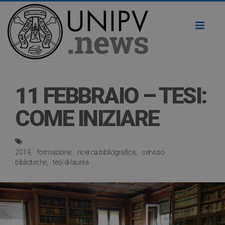
Toggl
naviga
11 FEBBRAIO – TESI:
COME INIZIARE
2019
formazione
ricerca bibliografica
servizio
biblioteche
tesi di laurea