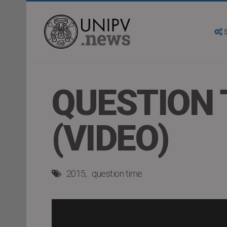
S
QUESTION 
(VIDEO)
2015
question time