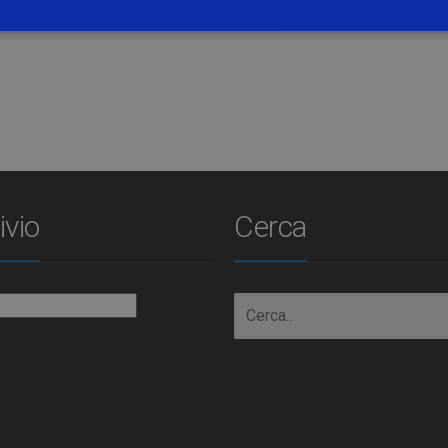
e del 29 aprile 2015.
ivio
Cerca
io