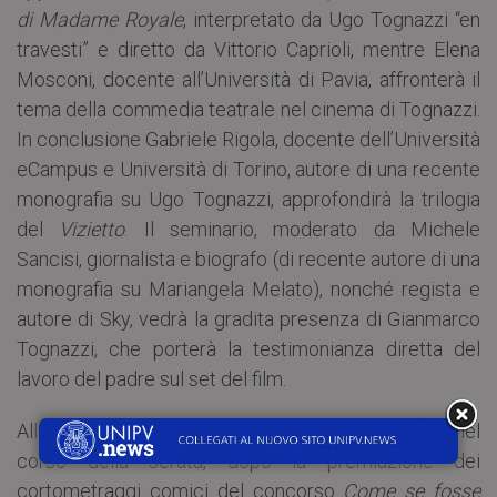
di Madame Royale
, interpretato da Ugo Tognazzi “en
travesti” e diretto da Vittorio Caprioli, mentre Elena
Mosconi, docente all’Università di Pavia, affronterà il
tema della commedia teatrale nel cinema di Tognazzi.
In conclusione Gabriele Rigola, docente dell’Università
eCampus e Università di Torino, autore di una recente
monografia su Ugo Tognazzi, approfondirà la trilogia
del
Vizietto
. Il seminario, moderato da Michele
Sancisi, giornalista e biografo (di recente autore di una
monografia su Mariangela Melato), nonché regista e
autore di Sky, vedrà la gradita presenza di Gianmarco
Tognazzi, che porterà la testimonianza diretta del
lavoro del padre sul set del film.
Alle
21.00
l’appuntamento è presso il
Cinema Filo
: nel
corso della serata, dopo la premiazione dei
cortometraggi comici del concorso
Come se fosse