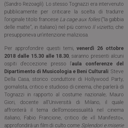
(Sandro Rezoagli). Lo stesso Tognazzi era intervenuto
pubblicamente per criticare la scelta di tradurre
l’originale titolo francese
La cage aux folles
(“la gabbia
delle matte”, in italiano) nel più corrivo
Il vizietto
, che
presupponeva un’intenzione maliziosa.
Per approfondire questi temi,
venerdì 26 ottobre
2018
dalle 15.30 alle 18.30
, saranno presenti alcuni
ospiti d’eccezione presso l’
aula conferenze del
Dipartimento di Musicologia e Beni Culturali
: Steve
Della Casa, storico conduttore di Hollywood Party,
giornalista, critico e studioso di cinema, che parlerà di
Tognazzi in rapporto al costume nazionale; Mauro
Giori, docente all’Università di Milano, il quale
affronterà il tema dell’omosessualità nel cinema
italiano; Fabio Francione, critico de «Il Manifesto»,
approfondirà un film di culto come
Splendori e miserie