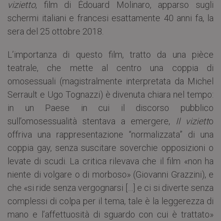
vizietto
, film di Édouard Molinaro, apparso sugli
schermi italiani e francesi esattamente 40 anni fa, la
sera del 25 ottobre 2018.
L’importanza di questo film, tratto da una pièce
teatrale, che mette al centro una coppia di
omosessuali (magistralmente interpretata da Michel
Serrault e Ugo Tognazzi) è divenuta chiara nel tempo:
in un Paese in cui il discorso pubblico
sull’omosessualità stentava a emergere,
Il viziett
o
offriva una rappresentazione “normalizzata” di una
coppia gay, senza suscitare soverchie opposizioni o
levate di scudi. La critica rilevava che il film «non ha
niente di volgare o di morboso» (Giovanni Grazzini), e
che «si ride senza vergognarsi […] e ci si diverte senza
complessi di colpa per il tema, tale è la leggerezza di
mano e l’affettuosità di sguardo con cui è trattato»