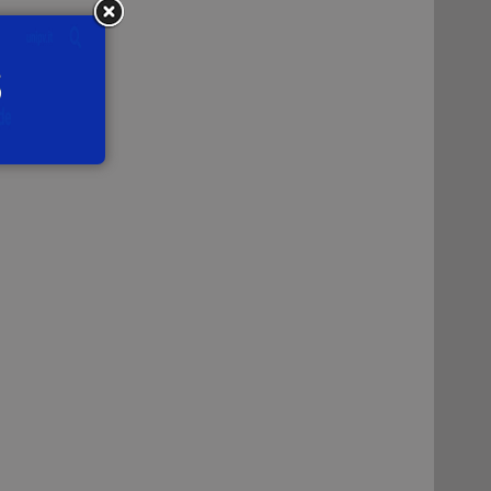
à di
icua