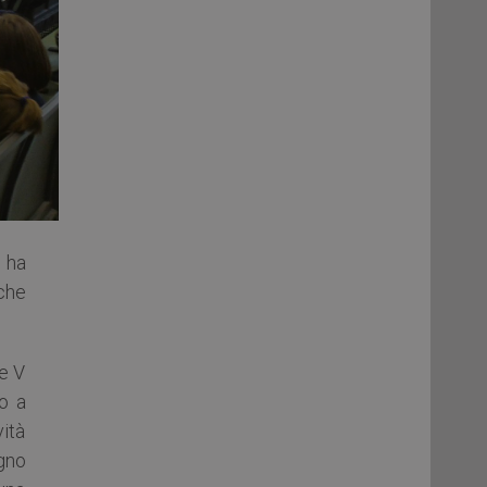
 ha
 che
 e V
o a
vità
egno