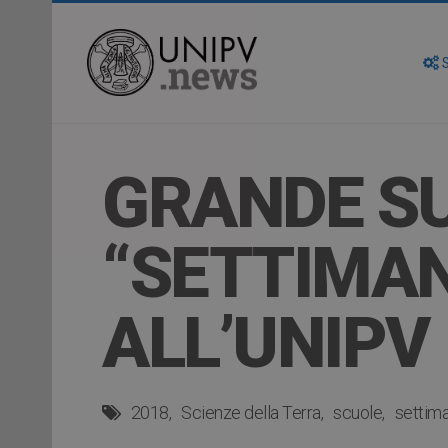
S
GRANDE SU
“SETTIMAN
ALL’UNIPV
2018
Scienze della Terra
scuole
settima