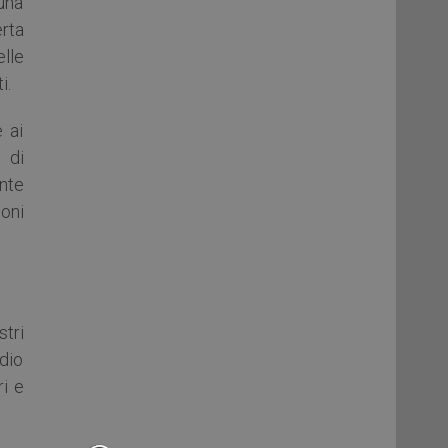
una
erta
elle
i.
 ai
 di
nte
ioni
stri
udio
ri e