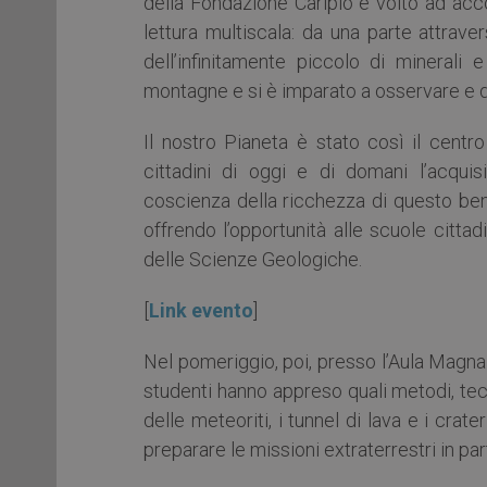
della Fondazione Cariplo e volto ad acc
lettura multiscala: da una parte attraver
dell’infinitamente piccolo di minerali e
montagne e si è imparato a osservare e de
Il nostro Pianeta è stato così il centro
cittadini di oggi e di domani l’acquis
coscienza della ricchezza di questo be
offrendo l’opportunità alle scuole cittad
delle Scienze Geologiche.
[
Link evento
]
Nel pomeriggio, poi, presso l’Aula Magna 
studenti hanno appreso quali metodi, tec
delle meteoriti, i tunnel di lava e i crat
preparare le missioni extraterrestri in par