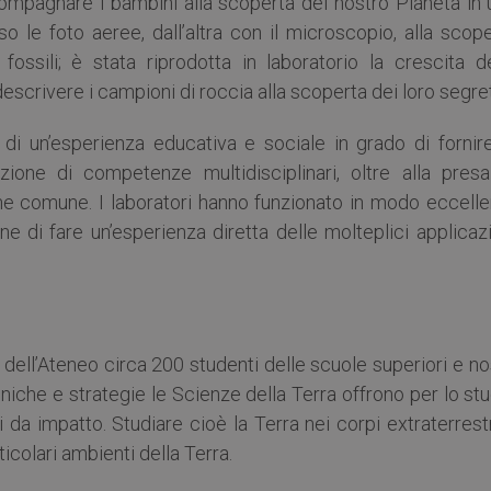
ompagnare i bambini alla scoperta del nostro Pianeta in 
so le foto aeree, dall’altra con il microscopio, alla scop
 fossili; è stata riprodotta in laboratorio la crescita d
scrivere i campioni di roccia alla scoperta dei loro segret
 di un’esperienza educativa e sociale in grado di fornire
izione di competenze multidisciplinari, oltre alla presa
ne comune. I laboratori hanno funzionato in modo eccelle
ine di fare un’esperienza diretta delle molteplici applicaz
dell’Ateneo circa 200 studenti delle scuole superiori e no
niche e strategie le Scienze della Terra offrono per lo st
eri da impatto. Studiare cioè la Terra nei corpi extraterrest
ticolari ambienti della Terra.