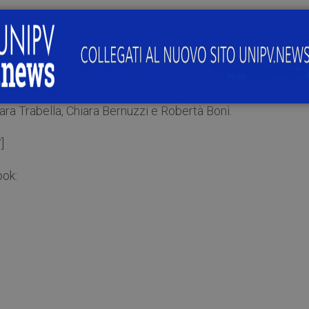
nti presentazioni del dott. Davide Persico dell’Universit
Murri dell’Università di Pavia.
udia Lupi, Silvio Seno e Patrizio Torrese con l’attiva e prof
ra Trabella, Chiara Bernuzzi e Robertà Bonì.
/
]
ook: