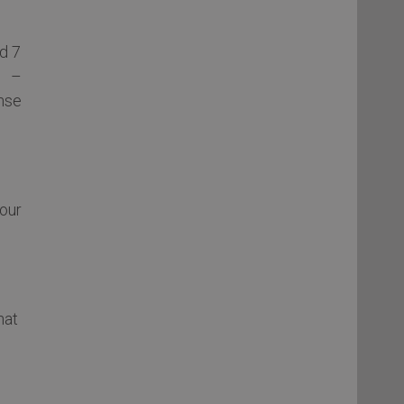
d 7
g –
nse
our
hat