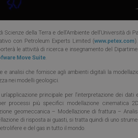
 di Scienze della Terra e dell’Ambiente dell’Università di P
ativo con Petroleum Experts Limited (
www.petex.com
)
rterà le attività di ricerca e insegnamento del Dipartime
ofware Move Suite
.
e e analisi che fornisce agli ambienti digitali la modellaz
tezza nei modelli geologici.
’applicazione principale per l’interpretazione dei dati e
er processi più specifici: modellazione cinematica 2
ione geomeccanica – Modellazione di frattura – Analisi
lazione di risposta ai guasti, si tratta quindi di uno strum
etrolifere e del gas in tutto il mondo.