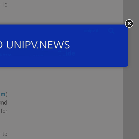
 le
 che
om
)
and
for
 to