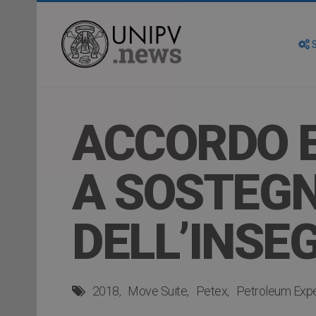
S
ACCORDO 
A SOSTEGN
DELL’INS
2018
Move Suite
Petex
Petroleum Expe