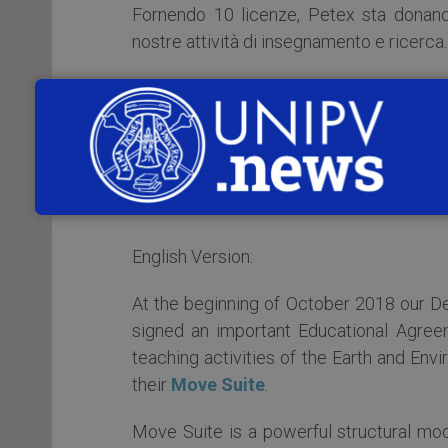
Fornendo 10 licenze, Petex sta donando
nostre attività di insegnamento e ricerca.
Questa è una grande opportunità sia per i
Il software verrà installato sui compute
studenti MSC, studenti di dottorato e att
English Version:
At the beginning of October 2018 our D
signed an important Educational Agree
teaching activities of the Earth and En
their
Move Suite
.
Move Suite is a powerful structural mode