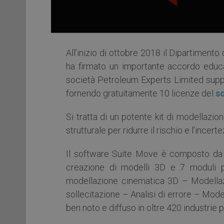
All’inizio di ottobre 2018 il Dipartimento
ha firmato un importante accordo educ
società Petroleum Experts Limited suppo
fornendo gratuitamente 10 licenze del
s
Si tratta di un potente kit di modellazion
strutturale per ridurre il rischio e l’incer
Il software Suite Move è composto da un
creazione di modelli 3D e 7 moduli p
modellazione cinematica 3D – Modellaz
sollecitazione – Analisi di errore – Model
ben noto e diffuso in oltre 420 industrie p