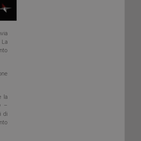
avia
. La
nto
ione
 la
D –
 di
ento