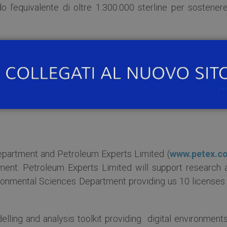
 l’equivalente di oltre 1.300.000 sterline per sostenere
l corpo docente che per gli studenti.
r del laboratorio PC (Centro di Calcolo, Piano E) in modo
ività didattiche possano trarne vantaggio.
***
epartment and Petroleum Experts Limited (
www.petex.c
ment. Petroleum Experts Limited will support research 
vironmental Sciences Department providing us 10 licenses 
lling and analysis toolkit providing digital environments