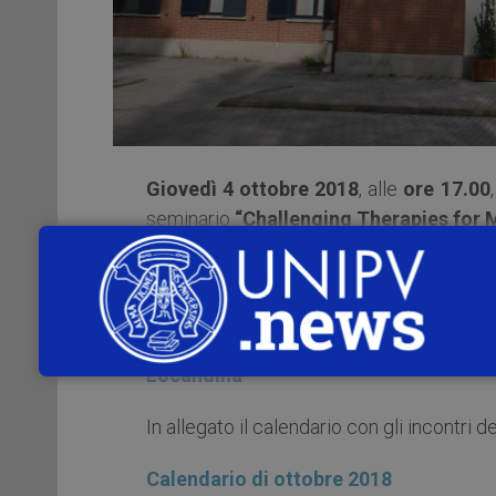
Giovedì 4 ottobre 2018
, alle
ore 17.00
seminario
“Challenging Therapies for 
Interviene:
Giulio Cossu, University of Manchester
Locandina
In allegato il calendario con gli incontri
Calendario di ottobre 2018