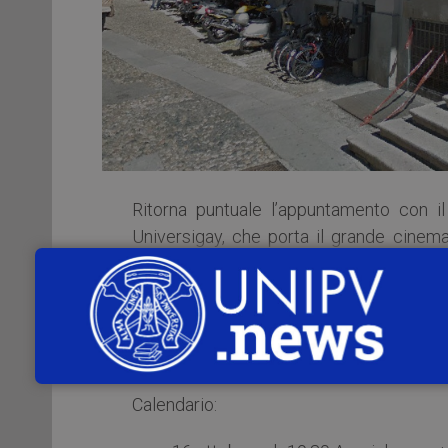
Ritorna puntuale l’appuntamento con i
Universigay, che porta il grande cinema d
dall’Università di Pavia per la promozione d
Quest’anno arricchito da una serata dedi
Come sempre appuntamento per un aperiti
Calendario: