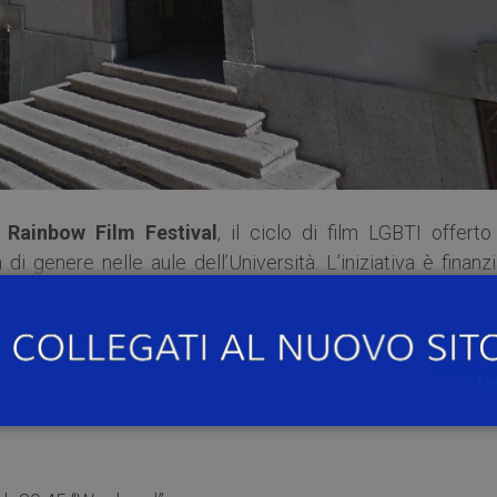
l
Rainbow Film Festival
, il ciclo di film LGBTI offerto
i genere nelle aule dell’Università. L’iniziativa è finanz
elle attività culturali e ricreative degli studenti.
cata ai cortometraggi.
vo favoloso al Caffè Teatro prima della proiezione.