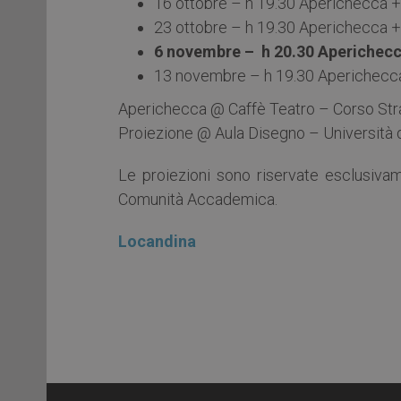
16 ottobre – h 19.30 Aperichecca 
23 ottobre – h 19.30 Aperichecca 
6 novembre – h 20.30 Aperichecca
13 novembre – h 19.30 Aperichecca 
Aperichecca @ Caffè Teatro – Corso Str
Proiezione @ Aula Disegno – Università d
Le proiezioni sono riservate esclusivame
Comunità Accademica.
Locandina