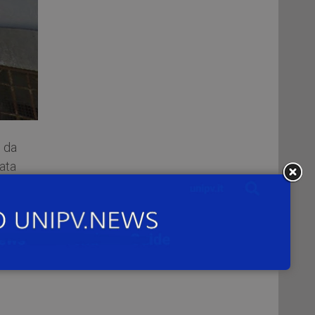
 da
iata