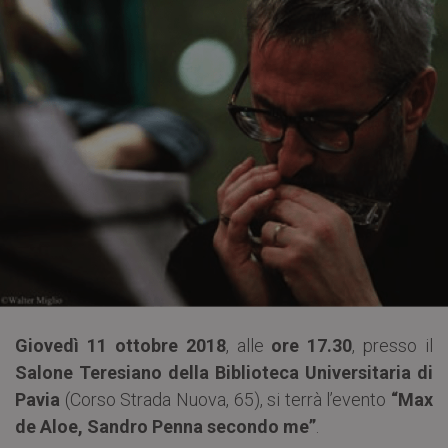
Giovedì 11 ottobre 2018
, alle
ore 17.30
, presso il
Salone Teresiano della Biblioteca Universitaria di
Pavia
(Corso Strada Nuova, 65), si terrà l’evento
“Max
de Aloe, Sandro Penna secondo me”
.