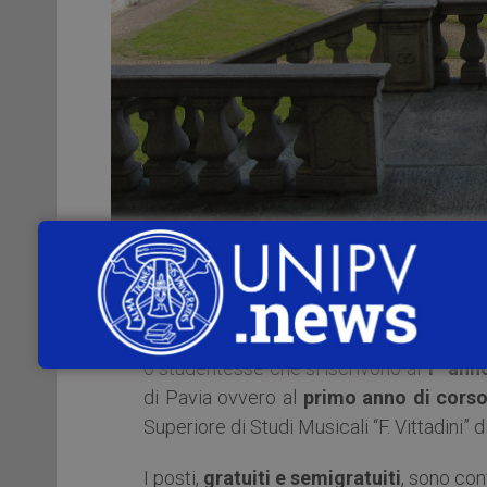
Il Consiglio di Amministrazione dell’
o studentesse che si iscrivono al
1° ann
di Pavia ovvero al
primo anno di corso 
Superiore di Studi Musicali “F. Vittadini” d
I posti,
gratuiti e semigratuiti
, sono conf