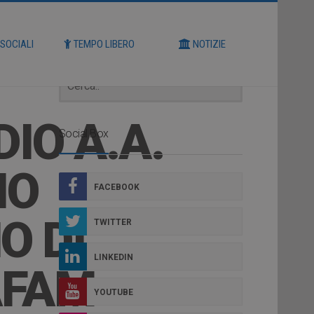
Cerca
 SOCIALI
TEMPO LIBERO
NOTIZIE
IO A.A.
Social Box
IO
FACEBOOK
O DI
TWITTER
LINKEDIN
AFAM
YOUTUBE