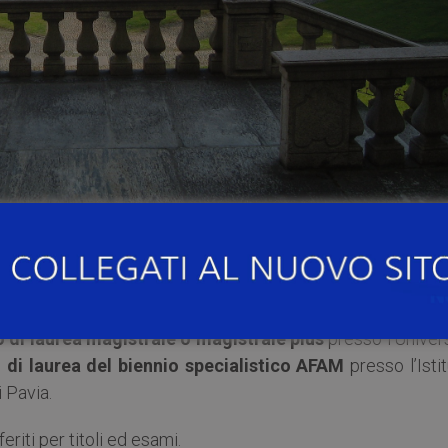
Almo Collegio Borromeo ha bandito
n. 5 posti
per stude
o di laurea magistrale o magistrale plus
presso l’Univer
di laurea del biennio specialistico
AFAM
presso l’Isti
i Pavia.
eriti per titoli ed esami.