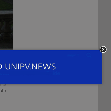
nti
sità
tuto