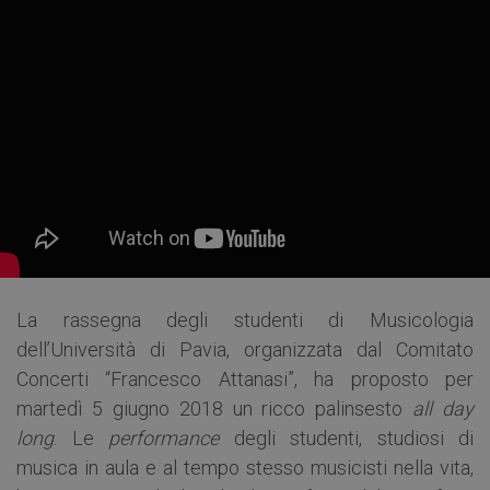
La rassegna degli studenti di Musicologia
dell’Università di Pavia, organizzata dal Comitato
Concerti “Francesco Attanasi”, ha proposto per
martedì 5 giugno 2018 un ricco palinsesto
all day
long
. Le
performance
degli studenti, studiosi di
musica in aula e al tempo stesso musicisti nella vita,