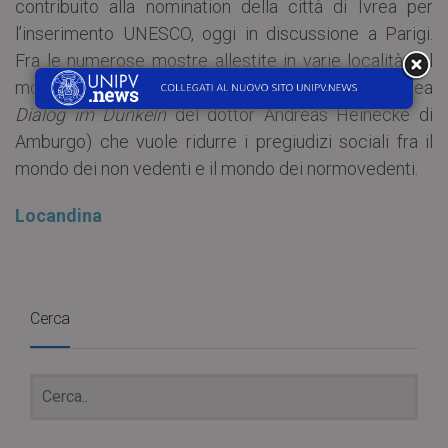
contribuito alla nomination della città di Ivrea per
l’inserimento UNESCO, oggi in discussione a Parigi.
Fra le numerose mostre allestite in varie località nel
mondo, occorre citare
Dialogo nel buio
, (dall’idea
Dialog im Dunkeln
del dottor Andreas Heinecke di
Amburgo) che vuole ridurre i pregiudizi sociali fra il
mondo dei non vedenti e il mondo dei normovedenti.
Locandina
Cerca