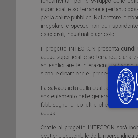
fondamentali per lo sviluppo delle col
superficiali e sotterranee e pertanto po
per la salute pubblica. Nel settore lombard
irregolare e spesso non corrispondente a
esse civili, industriali o agricole.
Il progetto INTEGRON presenta quindi u
acque superficiali e sotterranee, e anal
ad esplicitare le interazioni tra bacin
siano le dinamiche e i processi di trasfer
La salvaguardia della qualità dell’acqua r
sostentamento delle generazioni future, a
fabbisogno idrico, oltre che dei cambiame
acqua.
Grazie al progetto INTEGRON sarà inolt
gestione sostenibile della risorsa idrica 