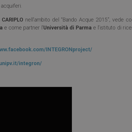
acquiferi.
 CARIPLO
nell’ambito del “Bando Acque 2015”, vede c
ia
e come partner l’
Università di Parma
e l’istituto di ric
/www.facebook.com/INTEGRONproject/
unipv.it/integron/