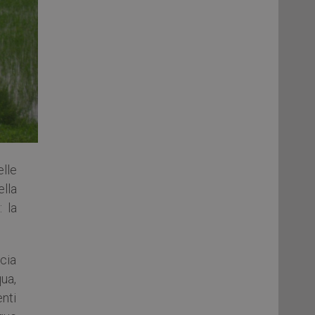
lle
ella
: la
scia
qua,
enti