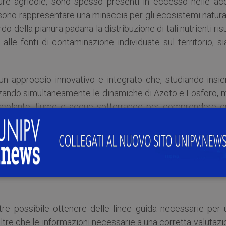
ture agricole, sono spesso presenti in eccesso nelle ac
ssono rappresentare una minaccia per gli ecosistemi natura
o della pianura padana la distribuzione di tali nutrienti ris
lle fonti di contaminazione individuate sul territorio, s
n approccio innovativo e integrato che, studiando insi
izzando simultaneamente le dinamiche di Azoto e Fosforo, 
o scolante, fiume e acque sotterranee per comprendere qu
imento e trasformazione dei due nutrienti.
appresenta oggi una delle sfide più importanti per garantir
ncor più alla luce della crescente richiesta per soddisfar
nti climatici in atto e del loro effetto sulla disponibilit
re possibile ottenere delle linee guida necessarie per 
oltre che le informazioni necessarie a una corretta valutaz