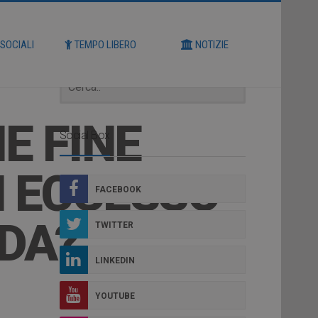
Cerca
 SOCIALI
TEMPO LIBERO
NOTIZIE
E FINE
Social Box
N ECCESSO
FACEBOOK
DDA?
TWITTER
LINKEDIN
YOUTUBE