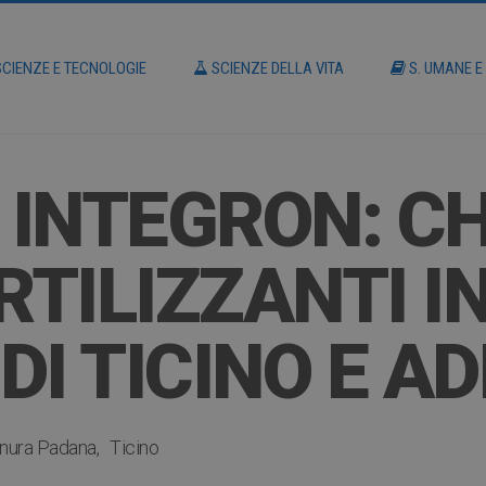
CIENZE E TECNOLOGIE
SCIENZE DELLA VITA
S. UMANE E
INTEGRON: CH
RTILIZZANTI I
 DI TICINO E A
nura Padana
Ticino