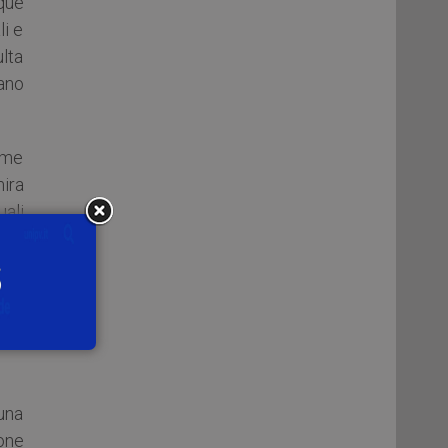
que
li e
ulta
iano
eme
mira
ali
e il
e il
à di
una
ione