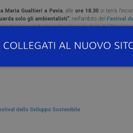
a Maria Gualtieri a Pavia
, alle
ore 18.30
si terrà l’inco
iguarda solo gli ambientalisti”
, nell’ambito del
Festival de
azione hanno contribuito anche alcuni studenti del Dipartim
ità di Pavia.
edizione italiana della mostra “Gramodaya, la saggezza del
alizzata in India da Vivekananda Kendra NARDEP e proposta a
us.
stival dello Sviluppo Sostenibile