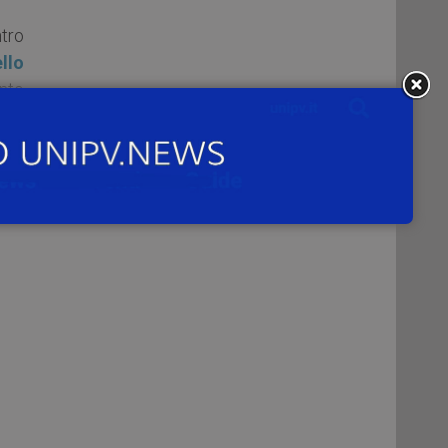
ntro
llo
ento