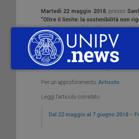
Martedì 22 maggio 2018
, presso
Sant
“Oltre il limite: la sostenibilità non r
sviluppo sostenibile
, alla cui organizz
di Scienze Politiche e Sociali dell’Univers
L’evento si svolge in concomitanza con l’
villaggio” per un giusto stile di vita, re
Pavia dall’Associazione Magia Verde Onl
Per un approfonimento:
Articolo
Leggi l’articolo correlato:
Dal 22 maggio al 7 giugno 2018 – Fe