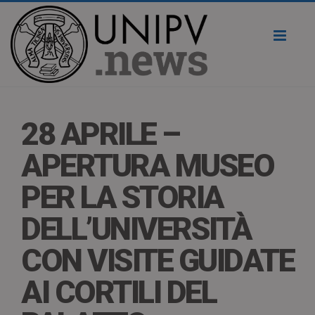
Toggl
naviga
28 APRILE –
APERTURA MUSEO
PER LA STORIA
DELL’UNIVERSITÀ
CON VISITE GUIDATE
AI CORTILI DEL