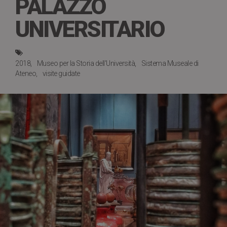
PALAZZO
UNIVERSITARIO
2018
Museo per la Storia dell'Università
Sistema Museale di
Ateneo
visite guidate